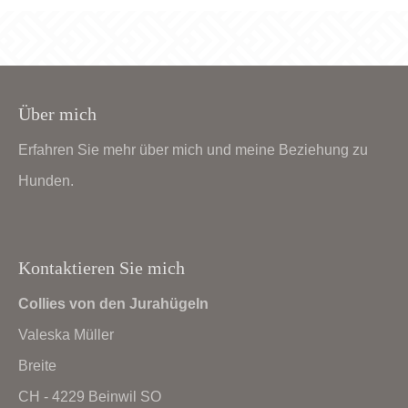
Lorem ipsum dolor sit amet:
24h
/ 365days
Über mich
Erfahren Sie mehr über mich und meine Beziehung zu
Hunden.
We offer support for our customers
Mon - Fri 8:00am - 5:00pm
(GMT +1)
Get in touch
Kontaktieren Sie mich
Cybersteel Inc.
Collies von den Jurahügeln
376-293 City Road, Suite 600
Valeska Müller
San Francisco, CA 94102
Breite
CH - 4229 Beinwil SO