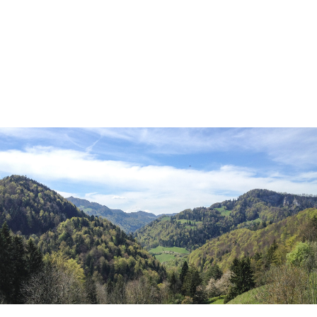
Login
Benutzername
Passwort
Anmelden
Register
|
Lost your password?
Support