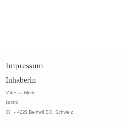
Login
Benutzername
Passwort
Impressum
Inhaberin
Anmelden
Valeska Müller
Breite,
Register
|
Lost your password?
CH - 4229 Beinwil SO, Schweiz
Support