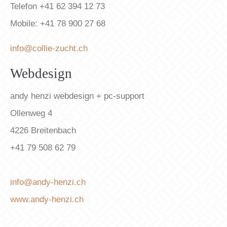
Telefon +41 62 394 12 73
Lorem ipsum dolor sit amet:
Mobile: +41 78 900 27 68
info@collie-zucht.ch
24h
/ 365days
Webdesign
andy henzi webdesign + pc-support
We offer support for our customers
Ollenweg 4
Mon - Fri 8:00am - 5:00pm
(GMT +1)
4226 Breitenbach
Get in touch
+41 79 508 62 79
Cybersteel Inc.
376-293 City Road, Suite 600
info@andy-henzi.ch
San Francisco, CA 94102
www.andy-henzi.ch