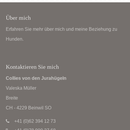
Have any questions?
+44 1234 567 890
Über mich
Drop us a line
Erfahren Sie mehr über mich und meine Beziehung zu
info@yourdomain.com
Hunden.
About us
Lorem ipsum dolor sit amet, consectetuer
Kontaktieren Sie mich
adipiscing elit.
Collies von den Jurahügeln
Aenean commodo ligula eget dolor. Aenean massa.
Valeska Müller
Cum sociis natoque penatibus et magnis dis
Breite
parturient montes, nascetur ridiculus mus. Donec
CH - 4229 Beinwil SO
quam felis, ultricies nec.
+41 (0)62 394 12 73