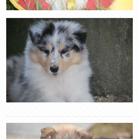
Have any questions?
+44 1234 567 890
Drop us a line
info@yourdomain.com
About us
Lorem ipsum dolor sit amet, consectetuer
adipiscing elit.
Aenean commodo ligula eget dolor. Aenean massa.
Cum sociis natoque penatibus et magnis dis
parturient montes, nascetur ridiculus mus. Donec
quam felis, ultricies nec.