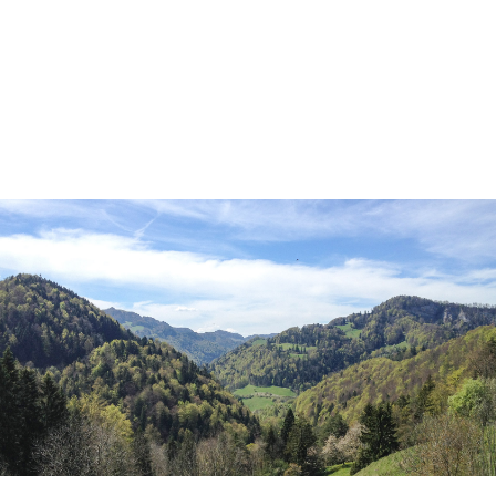
Login
Benutzername
Passwort
Anmelden
Register
|
Lost your password?
Support