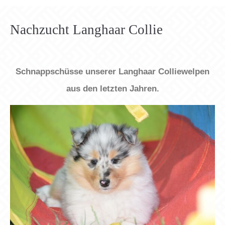
Lorem ipsum dolor sit amet:
Nachzucht Langhaar Collie
24h
/ 365days
Schnappschüsse unserer Langhaar Colliewelpen
aus den letzten Jahren.
We offer support for our customers
Mon - Fri 8:00am - 5:00pm
(GMT +1)
Get in touch
Cybersteel Inc.
376-293 City Road, Suite 600
San Francisco, CA 94102