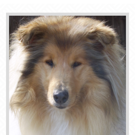
Lorem ipsum dolor sit amet:
24h
/ 365days
We offer support for our customers
Mon - Fri 8:00am - 5:00pm
(GMT +1)
Get in touch
Cybersteel Inc.
376-293 City Road, Suite 600
San Francisco, CA 94102