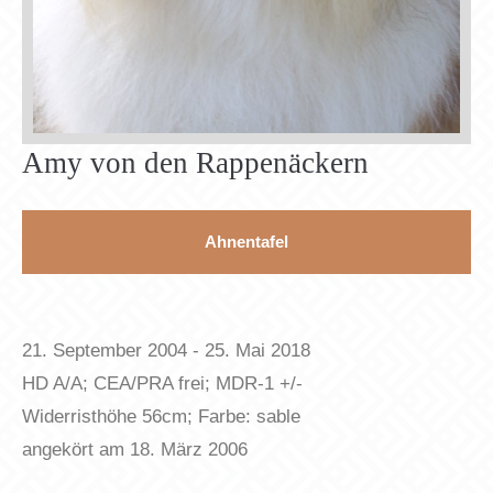
Have any questions?
+44 1234 567 890
Drop us a line
info@yourdomain.com
Amy von den Rappenäckern
About us
Lorem ipsum dolor sit amet, consectetuer
Ahnentafel
adipiscing elit.
Aenean commodo ligula eget dolor. Aenean massa.
21. September 2004 - 25. Mai 2018
Cum sociis natoque penatibus et magnis dis
HD A/A; CEA/PRA frei; MDR-1 +/-
parturient montes, nascetur ridiculus mus. Donec
Widerristhöhe 56cm; Farbe: sable
quam felis, ultricies nec.
angekört am 18. März 2006