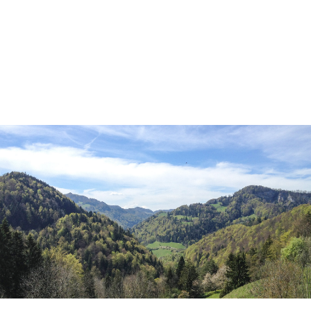
Login
Benutzername
Passwort
Anmelden
Register
|
Lost your password?
Support